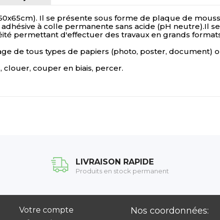
x65cm). Il se présente sous forme de plaque de mousse
adhésive à colle permanente sans acide (pH neutre).Il se ca
éité permettant d'effectuer des travaux en grands formats
age de tous types de papiers (photo, poster, document) ou
, clouer, couper en biais, percer.
LIVRAISON RAPIDE
Produits en stock permanent
Votre compte
Nos coordonnées: