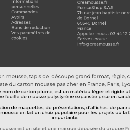
Informations
Creamousse.fr
personnelles
FranceShop S.A.S
Commandes
7b rue jean baptiste neron
Avoirs
de Bornel
Adresses
60540 Bornel
Bons de réduction
France
Vos paramètres de
Appelez-nous :
03 44 12 
cookies
Écrivez-nous :
info@creamousse.fr
n mousse, tapis de découpe grand format, règle, cu
iste du carton mousse pas cher en France, Paris, Lyo
om de carton plume, est un matériau léger et rigide utili
e feuille de mousse polystyrène expansée prise en sandwi
isation de maquettes, de présentations, d'affiches, de pan
n mousse en fait un choix populaire pour les projets où la 
importante.
mousse est un site et une marque déposée du groupe Fr