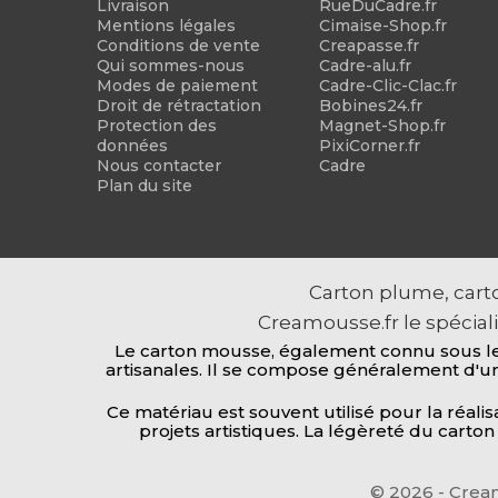
Livraison
RueDuCadre.fr
Mentions légales
Cimaise-Shop.fr
Conditions de vente
Creapasse.fr
Qui sommes-nous
Cadre-alu.fr
Modes de paiement
Cadre-Clic-Clac.fr
Droit de rétractation
Bobines24.fr
Protection des
Magnet-Shop.fr
données
PixiCorner.fr
Nous contacter
Cadre
Plan du site
Carton plume, carto
Creamousse.fr le spécial
Le carton mousse, également connu sous le n
artisanales. Il se compose généralement d'un
Ce matériau est souvent utilisé pour la réal
projets artistiques. La légèreté du carto
©
2026 - Crea