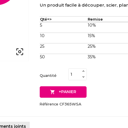
Un produit facile à découper, scier, plan
Qté=>
Remise
5
10%
10
15%
25
25%

50
35%
Quantité
+PANIER

CF365WSA
Référence
ments joints