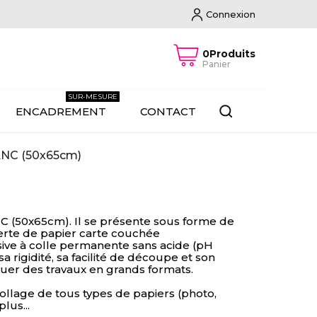
Connexion
0Produits
Panier
SUR-MESURE
ENCADREMENT
CONTACT
ANC (50x65cm)
(50x65cm). Il se présente sous forme de
rte de papier carte couchée
sive à colle permanente sans acide (pH
sa rigidité, sa facilité de découpe et son
tuer des travaux en grands formats.
ollage de tous types de papiers (photo,
lus...