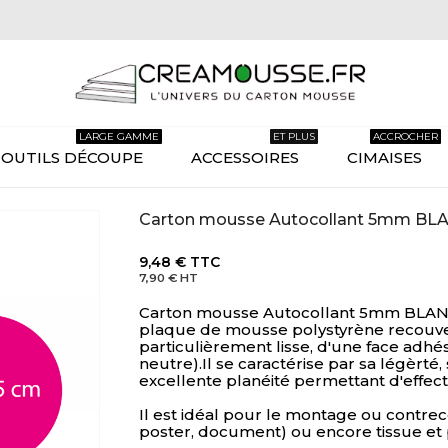
LARGE GAMME
ET PLUS
ACCROCHER
OUTILS DÉCOUPE
ACCESSOIRES
CIMAISES
Carton mousse Autocollant 5mm BL
9,48 €
TTC
7,90 €
HT
Carton mousse Autocollant 5mm BLANC 
plaque de mousse polystyrène recouve
particulièrement lisse, d'une face adhé
neutre).Il se caractérise par sa légèrté, 
excellente planéité permettant d'effec
Il est idéal pour le montage ou contrec
poster, document) ou encore tissue et p