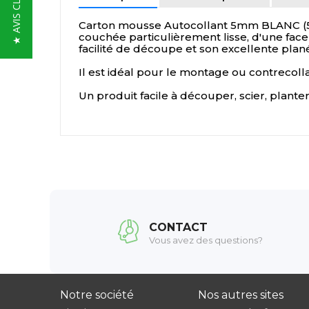
★ AVIS CLIENTS
Carton mousse Autocollant 5mm BLANC (50
couchée particulièrement lisse, d'une face 
facilité de découpe et son excellente plan
Il est idéal pour le montage ou contrecoll
Un produit facile à découper, scier, planter
CONTACT
Vous avez des questions?
Notre société
Nos autres sites