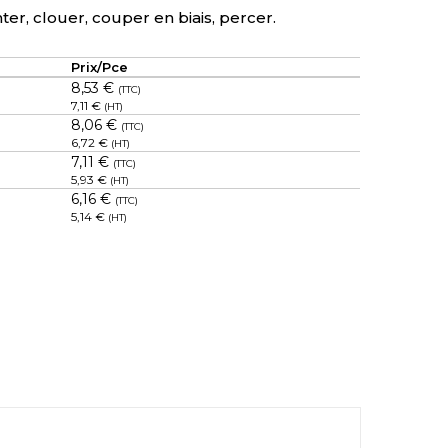
ter, clouer, couper en biais, percer.
Prix/Pce
8,53 €
(TTC)
7,11 €
(HT)
8,06 €
(TTC)
6,72 €
(HT)
7,11 €
(TTC)
5,93 €
(HT)
6,16 €
(TTC)
5,14 €
(HT)