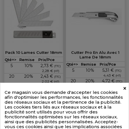
Pack 10 Lames Cutter 18mm
Cutter Pro En Alu Avec 1
Lame De 18mm
Prix
Qté=>
Remise
Prix/Pce
Prix
Qté=>
Remise
Prix/Pce
5
10%
2,73 €
(TTC)
5
10%
5,31 €
2,28 €
(TTC)
(HT)
4,43 €
20
20%
2,43 €
(HT)
(TTC)
20
20%
4,72 €
2,02 €
(TTC)
(HT)
3,94 €
×
(HT)
Ce magasin vous demande d'accepter les cookies
3,04 € TTC
afin d'optimiser les performances, les fonctionnalités
2,53 € HT
5,90 € TTC
des réseaux sociaux et la pertinence de la publicité.
4,92 € HT
Les cookies tiers liés aux réseaux sociaux et à la
publicité sont utilisés pour vous offrir des
fonctionnalités optimisées sur les réseaux sociaux,
ainsi que des publicités personnalisées. Acceptez-
vous ces cookies ainsi que les implications associées
+PANIER