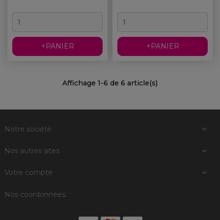
+PANIER
+PANIER
Affichage 1-6 de 6 article(s)
Notre société

Nos autres sites

Votre compte

Nos coordonnées: