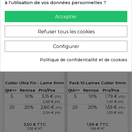
à l'utilisation de vos données personnelles ?
+PANIER
Accepter
Refuser tous les cookies
Configurer
Politique de confidentialité et de cookies
Cutter Ultra Fin - Lame 9mm
Pack 10 Lames Cutter 9mm
Prix
Prix
Qté=>
Remise
Prix/Pce
Qté=>
Remise
Prix/Pce
5
10%
3,15 €
5
10%
1,79 €
(TTC)
(TTC)
2,63 €
1,49 €
(HT)
(HT)
20
20%
2,80 €
20
20%
1,59 €
(TTC)
(TTC)
2,34 €
1,33 €
(HT)
(HT)
3,50 € TTC
1,99 € TTC
2,92 € HT
1,66 € HT