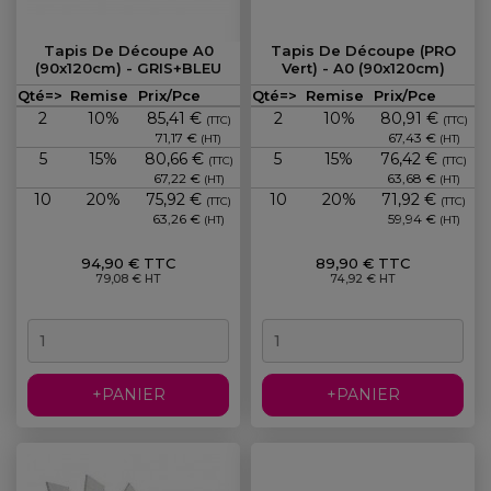
Tapis De Découpe A0
Tapis De Découpe (PRO
(90x120cm) - GRIS+BLEU
Vert) - A0 (90x120cm)
Prix
Prix
Qté=>
Remise
Prix/Pce
Qté=>
Remise
Prix/Pce
2
10%
85,41 €
2
10%
80,91 €
(TTC)
(TTC)
71,17 €
67,43 €
(HT)
(HT)
5
15%
80,66 €
5
15%
76,42 €
(TTC)
(TTC)
67,22 €
63,68 €
(HT)
(HT)
10
20%
75,92 €
10
20%
71,92 €
(TTC)
(TTC)
63,26 €
59,94 €
(HT)
(HT)
94,90 € TTC
89,90 € TTC
79,08 € HT
74,92 € HT
+PANIER
+PANIER