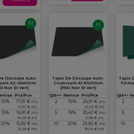
De Découpe Auto-
Tapis De Découpe Auto-
Tapis 
isant A2-45x60cm
Cicatrisant A1-60x90cm
Forma
O Noir Et Vert)
(PRO Noir Et Vert)
Prix
Prix
emise
Prix/Pce
Qté=>
Remise
Prix/Pce
Qté=>
R
10%
17,91 €
2
10%
26,91 €
2
(TTC)
(TTC)
14,92 €
22,43 €
(HT)
(HT)
15%
16,91 €
5
15%
25,42 €
5
(TTC)
(TTC)
14,09 €
21,18 €
(HT)
(HT)
20%
15,92 €
10
20%
23,92 €
10
(TTC)
(TTC)
13,26 €
19,94 €
(HT)
(HT)