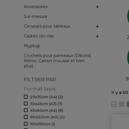
Accessoires

Sur-mesure
Cimaises pour tableaux

Cadres clic-clac

Myplugi
Crochets pour panneaux (Dibond,
Mirroir, Carton mousse et bien
plus)
9
FILTRER PAR
Format tapis:
Il y a 5
20x30cm (A4)
(2)
30x45cm (A3)
(7)
45x60cm (A2)
(8)
90x120cm (A0)
(2)
100x150cm
(1)