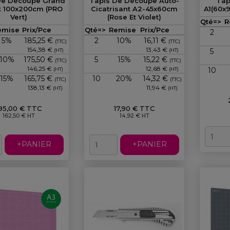
De Découpe Grand
Tapis De Découpe Auto-
Tap
 100x200cm (PRO
Cicatrisant A2-45x60cm
A1(60x
Vert)
(Rose Et Violet)
Qté=>
R
Prix
Prix
emise
Prix/Pce
Qté=>
Remise
Prix/Pce
2
5%
185,25 €
2
10%
16,11 €
(TTC)
(TTC)
154,38 €
13,43 €
(HT)
(HT)
5
10%
175,50 €
5
15%
15,22 €
(TTC)
(TTC)
146,25 €
12,68 €
(HT)
(HT)
10
15%
165,75 €
10
20%
14,32 €
(TTC)
(TTC)
138,13 €
11,94 €
(HT)
(HT)
95,00 € TTC
17,90 € TTC
162,50 € HT
14,92 € HT
+PANIER
+PANIER