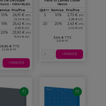
is De Découpe
Pack 10 Lames Cutter
90cm) - GRIS+BLEU
18mm
Prix
Prix
emise
Prix/Pce
Qté=>
Remise
Prix/Pce
10%
26,91 €
5
10%
2,73 €
(TTC)
(TTC)
22,43 €
2,28 €
(HT)
(HT)
15%
25,42 €
20
20%
2,43 €
(TTC)
(TTC)
21,18 €
2,02 €
(HT)
(HT)
20%
23,92 €
(TTC)
19,94 €
(HT)
3,04 € TTC
2,53 € HT
29,90 € TTC
24,92 € HT
+PANIER
+PANIER