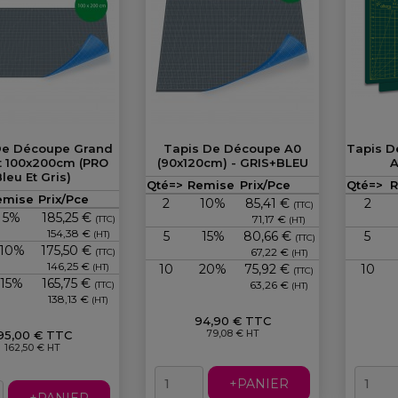
De Découpe Grand
Tapis De Découpe A0
Tapis D
 100x200cm (PRO
(90x120cm) - GRIS+BLEU
A
leu Et Gris)
Prix
Qté=>
Remise
Prix/Pce
Qté=>
Prix
emise
Prix/Pce
2
10%
85,41 €
2
(TTC)
5%
185,25 €
71,17 €
(TTC)
(HT)
154,38 €
(HT)
5
15%
80,66 €
5
(TTC)
10%
175,50 €
67,22 €
(TTC)
(HT)
146,25 €
(HT)
10
20%
75,92 €
10
(TTC)
15%
165,75 €
63,26 €
(TTC)
(HT)
138,13 €
(HT)
94,90 € TTC
95,00 € TTC
79,08 € HT
162,50 € HT
+PANIER
+PANIER