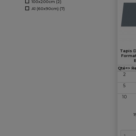
100x200cm
(2)
A1 (60x90cm)
(7)
Tapis 
Format
B
Qté=>
R
2
5
10
1