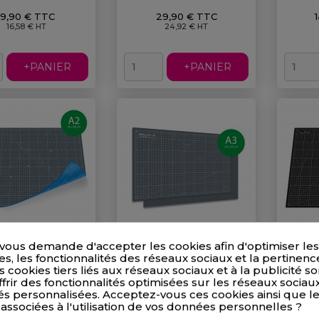
19,90 € TTC
29,90 € TTC
16,58 € HT
24,92 € HT
+PANIER
+PANIER
vous demande d'accepter les cookies afin d'optimiser les
is De Découpe
Tapis De Découpe Auto-
Tapis
, les fonctionnalités des réseaux sociaux et la pertinenc
60cm) - GRIS+BLEU
Cicatrisant A3-30x45cm
Noir-Ve
s cookies tiers liés aux réseaux sociaux et à la publicité son
GRIS
Prix
frir des fonctionnalités optimisées sur les réseaux sociaux
emise
Prix/Pce
Qté=>
R
Prix
és personnalisées. Acceptez-vous ces cookies ainsi que l
Qté=>
Remise
Prix/Pce
10%
16,11 €
2
(TTC)
 associées à l'utilisation de vos données personnelles ?
2
10%
10,71 €
13,43 €
(TTC)
(HT)