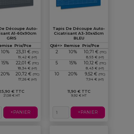
De Découpe Auto-
Tapis De Découpe Auto-
risant A1-60x90cm
Cicatrisant A3-30x45cm
GRIS
BLEU
Prix
Prix
emise
Prix/Pce
Qté=>
Remise
Prix/Pce
10%
23,31 €
2
10%
10,71 €
(TTC)
(TTC)
19,42 €
8,93 €
(HT)
(HT)
15%
22,01 €
5
15%
10,12 €
(TTC)
(TTC)
18,34 €
8,43 €
(HT)
(HT)
20%
20,72 €
10
20%
9,52 €
(TTC)
(TTC)
17,26 €
7,94 €
(HT)
(HT)
25,90 € TTC
11,90 € TTC
21,58 € HT
9,92 € HT
+PANIER
+PANIER