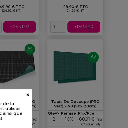
149,90 € TTC
29,90 € TTC
124,92 € HT
24,92 € HT
+PANIER
+PANIER
×
 De Découpe (PRO
Tapis De Découpe (PRO
e de la
rt) - A4 (22x30cm)
Vert) - A0 (90x120cm)
t utilisés
Prix
Prix
, ainsi que
emise
Prix/Pce
Qté=>
Remise
Prix/Pce
es
10%
6,08 €
2
10%
80,91 €
(TTC)
(TTC)
5,07 €
67,43 €
(HT)
(HT)