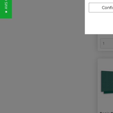
★ AVIS CLIENTS
5
Conf
10