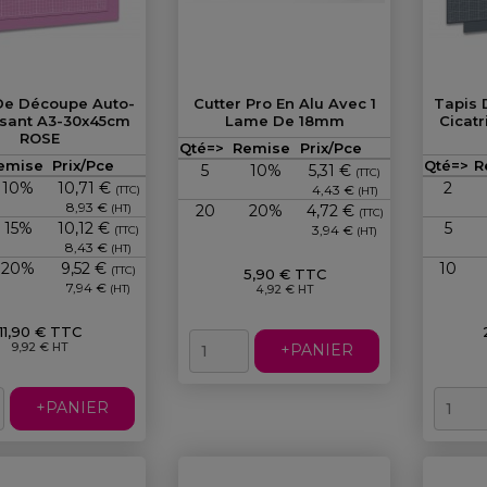
De Découpe Auto-
Cutter Pro En Alu Avec 1
Tapis 
isant A3-30x45cm
Lame De 18mm
Cicat
ROSE
Prix
Qté=>
Remise
Prix/Pce
Prix
emise
Prix/Pce
Qté=>
R
5
10%
5,31 €
(TTC)
10%
10,71 €
2
4,43 €
(TTC)
(HT)
8,93 €
(HT)
20
20%
4,72 €
(TTC)
15%
10,12 €
5
3,94 €
(TTC)
(HT)
8,43 €
(HT)
20%
9,52 €
10
(TTC)
5,90 € TTC
7,94 €
(HT)
4,92 € HT
11,90 € TTC
9,92 € HT
+PANIER
+PANIER