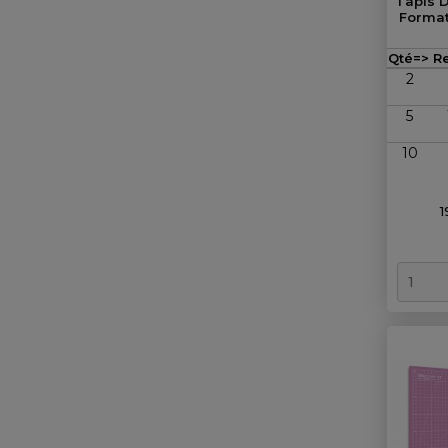
Tapis 
Format
Qté=>
R
2
5
10
1