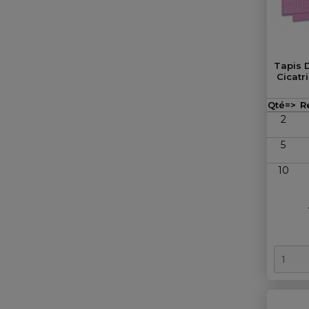
Tapis 
Cicatr
Qté=>
R
2
5
10