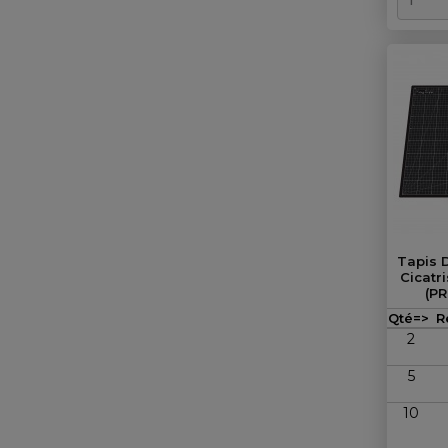
Tapis 
Cicatr
(PR
Qté=>
R
2
5
10