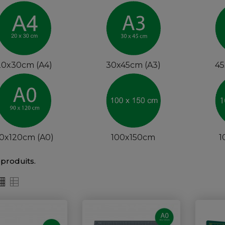
20x30cm (A4)
30x45cm (A3)
45
0x120cm (A0)
100x150cm
1
0 produits.