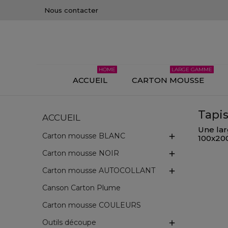
Nous contacter
HOME
LARGE GAMME
ACCUEIL
CARTON MOUSSE
Tapi
ACCUEIL
Une lar
Carton mousse BLANC

100x200
Carton mousse NOIR

Carton mousse AUTOCOLLANT

Canson Carton Plume
Carton mousse COULEURS
Outils découpe
