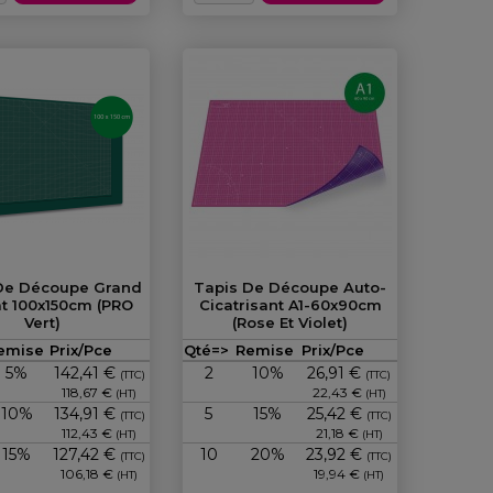
De Découpe Grand
Tapis De Découpe Auto-
t 100x150cm (PRO
Cicatrisant A1-60x90cm
Vert)
(Rose Et Violet)
Prix
Prix
emise
Prix/Pce
Qté=>
Remise
Prix/Pce
5%
142,41 €
2
10%
26,91 €
(TTC)
(TTC)
118,67 €
22,43 €
(HT)
(HT)
10%
134,91 €
5
15%
25,42 €
(TTC)
(TTC)
112,43 €
21,18 €
(HT)
(HT)
15%
127,42 €
10
20%
23,92 €
(TTC)
(TTC)
106,18 €
19,94 €
(HT)
(HT)