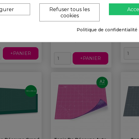
8,93 €
15%
15,22 €
(HT)
5
(TTC)
5
15%
10,12 €
12,68 €
(TTC)
(HT)
igurer
Refuser tous les
Acce
8,43 €
20%
14,32 €
(HT)
10
(TTC)
cookies
10
20%
9,52 €
11,94 €
(TTC)
(HT)
7,94 €
(HT)
Politique de confidentialité
17,90 € TTC
14,92 € HT
11,90 € TTC
9,92 € HT
+PANIER
+PANIER