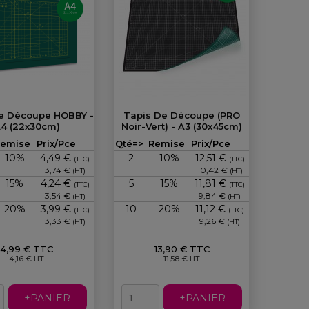
e Découpe HOBBY -
Tapis De Découpe (PRO
4 (22x30cm)
Noir-Vert) - A3 (30x45cm)
Prix
Prix
Remise
Prix/Pce
Qté=>
Remise
Prix/Pce
10%
4,49 €
2
10%
12,51 €
(TTC)
(TTC)
3,74 €
10,42 €
(HT)
(HT)
15%
4,24 €
5
15%
11,81 €
(TTC)
(TTC)
3,54 €
9,84 €
(HT)
(HT)
20%
3,99 €
10
20%
11,12 €
(TTC)
(TTC)
3,33 €
9,26 €
(HT)
(HT)
4,99 € TTC
13,90 € TTC
4,16 € HT
11,58 € HT
+PANIER
+PANIER