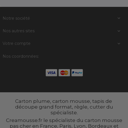
Notre société

Nos autres sites

Votre compte

Nos coordonnées:
Carton plume, carton mousse, tapis de
découpe grand format, règle, cutter du
spécialiste.
Creamousse.fr le spécialiste du carton mousse
pas cher en France, Paris, Lyon, Bordeaux et