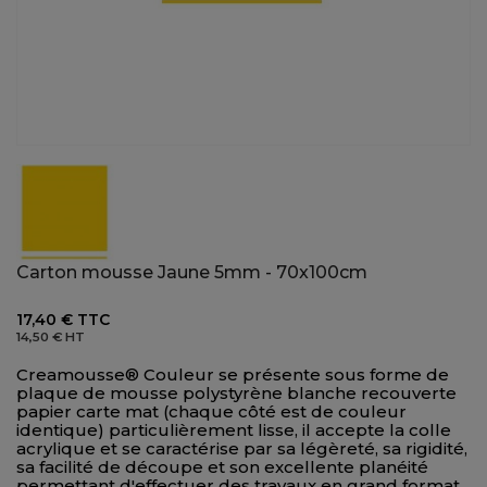
Carton mousse Jaune 5mm - 70x100cm
17,40 €
TTC
14,50 €
HT
Creamousse® Couleur se présente sous forme de
plaque de mousse polystyrène blanche recouverte
papier carte mat (chaque côté est de couleur
identique) particulièrement lisse, il accepte la colle
acrylique et se caractérise par sa légèreté, sa rigidité,
sa facilité de découpe et son excellente planéité
permettant d'effectuer des travaux en grand format.