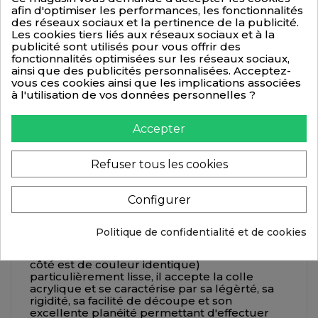
10
25%
13,05 €
(TTC)
afin d'optimiser les performances, les fonctionnalités
10,88 €
(HT)
des réseaux sociaux et la pertinence de la publicité.
Les cookies tiers liés aux réseaux sociaux et à la
publicité sont utilisés pour vous offrir des
Quantité
fonctionnalités optimisées sur les réseaux sociaux,
ainsi que des publicités personnalisées. Acceptez-
vous ces cookies ainsi que les implications associées
+PANIER

à l'utilisation de vos données personnelles ?
CE04
Référence
Accepter
Refuser tous les cookies
Description
Détails du produit
Configurer
Creamousse® Couleur se présente sous
Politique de confidentialité et de cookies
forme de plaque de mousse polystyrène
blanche recouverte papier carte mat (chaque
côté est de couleur identique)
particulièrement lisse, il accepte la colle
acrylique et se caractérise par sa légèrté, sa
rigidité, sa facilité de découpe et son
excellente planéité permettant d'effectuer