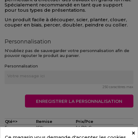
Spécialement recommandé en tant que support
pour tous types de présentations.
Un produit facile à découper, scier, planter, clouer,
couper en biais, percer, doubler, peindre ou coller.
Personnalisation
N'oubliez pas de sauvegarder votre personnalisation afin de
pouvoir rajouter le produit au panier.
Personnalisation
250 caractères max
ENREGISTRER LA PERSONNALISATION
Qté=>
Remise
Prix/Pce
5
15%
14,79 €
(TTC)
×
12,33 €
(HT)
Ce magasin vous demande d'accepter les cookies