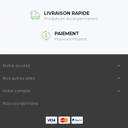
LIVRAISON RAPIDE
Produits en stock permanent
PAIEMENT
Plusieurs moyens
Notre société

Nos autres sites

Votre compte

Nos coordonnées: