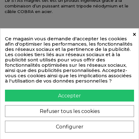
Le STAS magnet set est un produit ingénieux grâce à la
combinaison d’un puissant aimant tripode néodymium et le
câble COBRA en acier.
A utiliser avec les fils COBRA acier
×
Ce magasin vous demande d'accepter les cookies
afin d'optimiser les performances, les fonctionnalités
Quantité
des réseaux sociaux et la pertinence de la publicité.
Les cookies tiers liés aux réseaux sociaux et à la
publicité sont utilisés pour vous offrir des
+PANIER

fonctionnalités optimisées sur les réseaux sociaux,
ainsi que des publicités personnalisées. Acceptez-
vous ces cookies ainsi que les implications associées
MB10050
Référence
à l'utilisation de vos données personnelles ?
Accepter
Détails du produit
Refuser tous les cookies
Référence
MB10050
Configurer