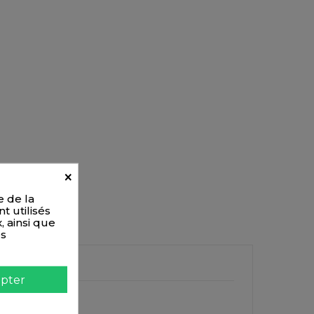
×
e de la
t utilisés
, ainsi que
es
pter