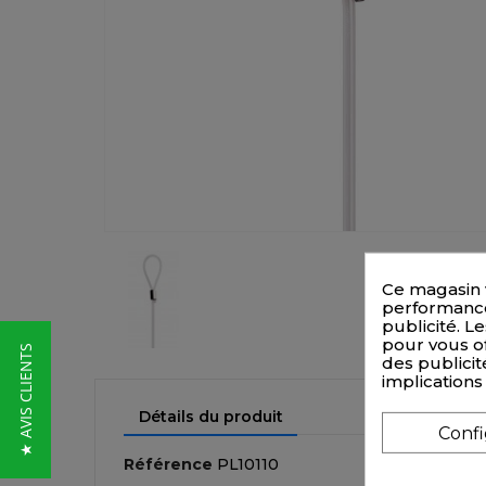
Ce magasin 
performances
publicité. Le
pour vous of
★ AVIS CLIENTS
des publicit
implications
Détails du produit
Conf
Référence
PL10110