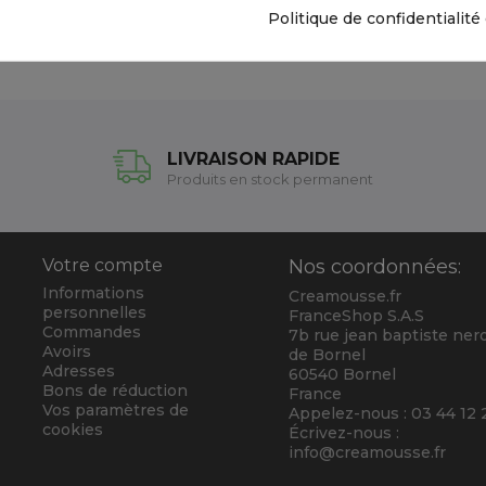
Politique de confidentialité
LIVRAISON RAPIDE
Produits en stock permanent
Votre compte
Nos coordonnées:
Informations
Creamousse.fr
personnelles
FranceShop S.A.S
Commandes
7b rue jean baptiste neron
Avoirs
de Bornel
Adresses
60540 Bornel
Bons de réduction
France
Vos paramètres de
Appelez-nous :
03 44 12 
cookies
Écrivez-nous :
info@creamousse.fr