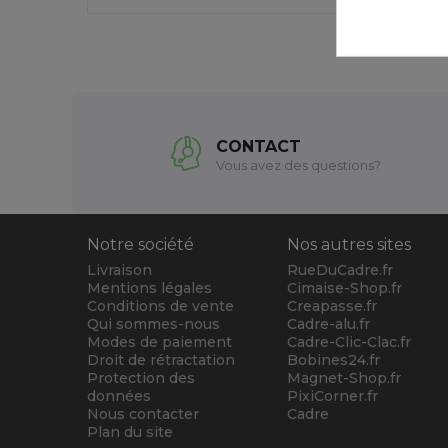
CONTACT
Vous avez des questions?
Notre société
Nos autres sites
Livraison
RueDuCadre.fr
Mentions légales
Cimaise-Shop.fr
Conditions de vente
Creapasse.fr
Qui sommes-nous
Cadre-alu.fr
Modes de paiement
Cadre-Clic-Clac.fr
Droit de rétractation
Bobines24.fr
Protection des
Magnet-Shop.fr
données
PixiCorner.fr
Nous contacter
Cadre
Plan du site