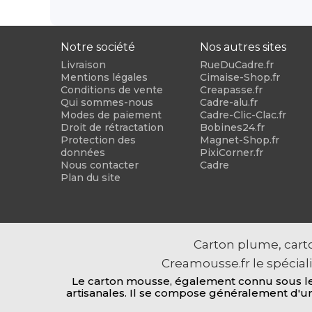
Notre société
Nos autres sites
Livraison
RueDuCadre.fr
Mentions légales
Cimaise-Shop.fr
Conditions de vente
Creapasse.fr
Qui sommes-nous
Cadre-alu.fr
Modes de paiement
Cadre-Clic-Clac.fr
Droit de rétractation
Bobines24.fr
Protection des
Magnet-Shop.fr
données
PixiCorner.fr
Nous contacter
Cadre
Plan du site
Carton plume, carto
Creamousse.fr le spécial
Le carton mousse, également connu sous le n
artisanales. Il se compose généralement d'un