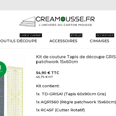
LARGE GAMME
ET PLUS
ACCROCHER
OUTILS DÉCOUPE
ACCESSOIRES
CIMAISES
Kit de couture Tapis de découpe GRIS 
patchwork 15x60cm
54,90 €
TTC
45,75 €
HT
Kit contient:
1x TD-GRISA1 (Tapis 60x90cm Gris)
1x AQR1560 (Règle patchwork 15x60cm
1x RC45F (Cutter Rotatif)