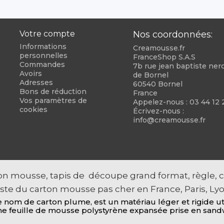
Votre compte
Nos coordonnées:
Informations
Creamousse.fr
personnelles
FranceShop S.A.S
Commandes
7b rue jean baptiste neron
Avoirs
de Bornel
Adresses
60540 Bornel
Bons de réduction
France
Vos paramètres de
Appelez-nous :
03 44 12 
cookies
Écrivez-nous :
info@creamousse.fr
n mousse, tapis de découpe grand format, règle, cu
iste du carton mousse pas cher en France, Paris, Lyo
om de carton plume, est un matériau léger et rigide utili
e feuille de mousse polystyrène expansée prise en sandwi