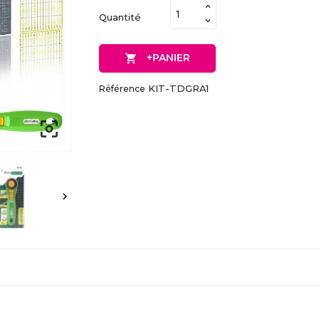
Quantité
+PANIER

KIT-TDGRA1
Référence

