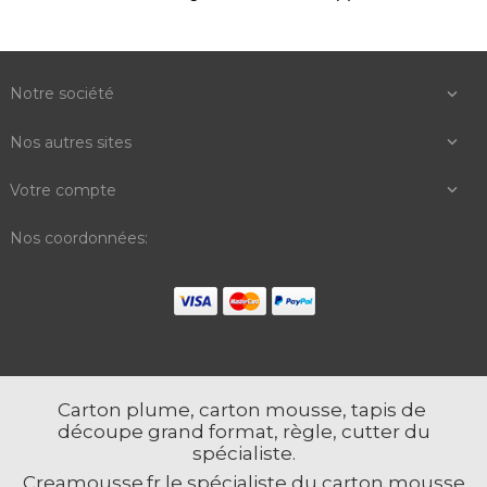
Notre société

Nos autres sites

Votre compte

Nos coordonnées:
Carton plume, carton mousse, tapis de
découpe grand format, règle, cutter du
spécialiste.
Creamousse.fr le spécialiste du carton mousse