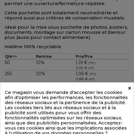
permet une ouverture/fermeture répètée.
Cette pochette sont totalement neutre/inèrte et
répond aussi aux critères de conservation muséale.
Ideal pour la mise sous pochette de photos, posters,
documents, montage sur carton mousse et biensur
plus (aussi pour contact alimentaire).
Matière 100% recyclable
Qté=>
Remise
Prix/Pce
50
10%
1,19 €
(TTC)
0,99 €
(HT)
250
20%
1,06 €
(TTC)
0,88 €
(HT)
750
30%
0,92 €
(TTC)
×
0,77 €
(HT)
Ce magasin vous demande d'accepter les cookies
1500
35%
0,86 €
(TTC)
afin d'optimiser les performances, les fonctionnalités
0,72 €
(HT)
des réseaux sociaux et la pertinence de la publicité.
Les cookies tiers liés aux réseaux sociaux et à la
publicité sont utilisés pour vous offrir des
Quantité
fonctionnalités optimisées sur les réseaux sociaux,
ainsi que des publicités personnalisées. Acceptez-
vous ces cookies ainsi que les implications associées
+PANIER

à l'utilisation de vos données personnelles ?