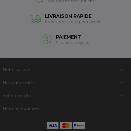
Vous avez des questions?
LIVRAISON RAPIDE
Produits en stock permanent
PAIEMENT
Plusieurs moyens
Notre société

Nos autres sites

Votre compte

Nos coordonnées: