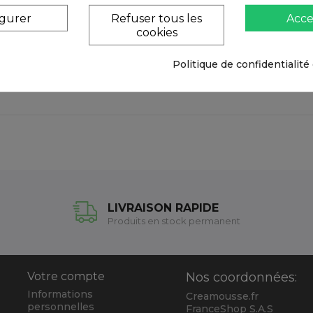
igurer
Refuser tous les
Acce
mettant plus de sécurité lors de la découpe
cookies
Politique de confidentialité
LIVRAISON RAPIDE
Produits en stock permanent
Votre compte
Nos coordonnées:
Informations
Creamousse.fr
personnelles
FranceShop S.A.S