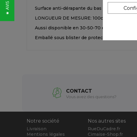
Conf
Surface anti-dérapante du bas de la règle per
LONGUEUR DE MESURE: 100cm
Aussi disponible en 30-50-70 et 100cm
Emballé sous blister de protection
CONTACT
Vous avez des questions?
Notre société
Nos autres sites
Livraison
RueDuCadre.fr
Mentions légales
Cimaise-Shop.fr