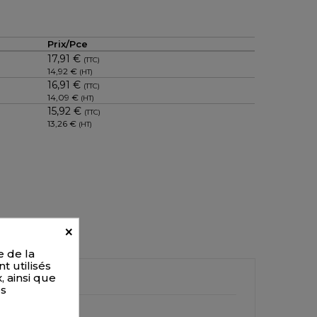
Prix/Pce
17,91 €
(TTC)
14,92 €
(HT)
16,91 €
(TTC)
14,09 €
(HT)
15,92 €
(TTC)
13,26 €
(HT)
×
e de la
t utilisés
, ainsi que
es