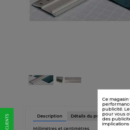
Ce magasin 
performances
publicité. Le
pour vous of
Description
Détails du produit
★ AVIS CLIENTS
des publicit
implications
Millimètres et centimètres