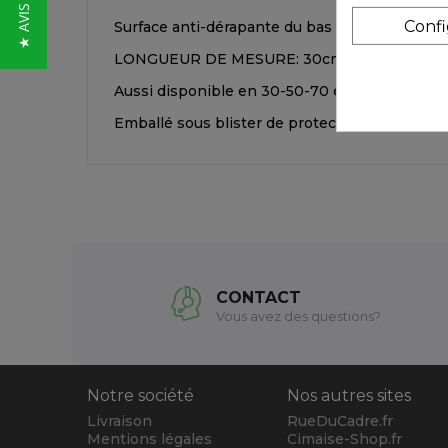
Conf
Surface anti-dérapante du bas de la règle per
LONGUEUR DE MESURE: 30cm
Aussi disponible en 30-50-70 et 100cm
Emballé sous blister de protection
CONTACT
Vous avez des questions?
Notre société
Nos autres sites
Livraison
RueDuCadre.fr
Mentions légales
Cimaise-Shop.fr