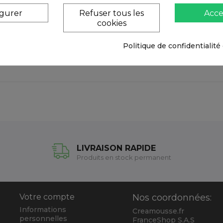
igurer
Refuser tous les
Acce
mettant plus de sécurité lors de la découpe
cookies
Politique de confidentialité
LIVRAISON RAPIDE
Produits en stock permanent
Votre compte
Nos coordonnées:
Informations
Creamousse.fr
personnelles
FranceShop S.A.S