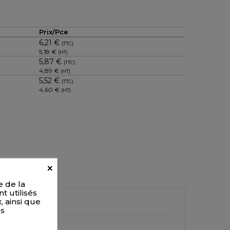
Prix/Pce
6,21 €
(TTC)
5,18 €
(HT)
5,87 €
(TTC)
4,89 €
(HT)
5,52 €
(TTC)
4,60 €
(HT)
×
e de la
t utilisés
, ainsi que
es