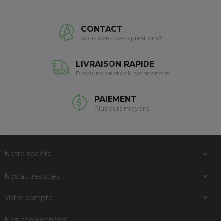
CONTACT
Vous avez des questions?
LIVRAISON RAPIDE
Produits en stock permanent
PAIEMENT
Plusieurs moyens
Notre société

Nos autres sites

Votre compte

Nos coordonnées: