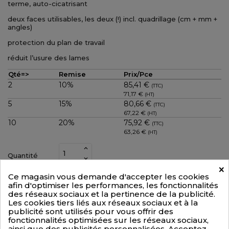
terme, auto-cicatrisant
deux faces utilisables, les deux (!) incl. quadrillage (cm + mm +
angles)
protection du plan de travail
réduit l’usure des lames
Qté=>
Remise
Prix/Pce
2
10%
85,41 €
(TTC)
71,17 €
(HT)
5
15%
80,66 €
(TTC)
67,22 €
(HT)
10
20%
75,92 €
(TTC)
63,26 €
(HT)
Quantité
×
Ce magasin vous demande d'accepter les cookies
+PANIER
afin d'optimiser les performances, les fonctionnalités

des réseaux sociaux et la pertinence de la publicité.
Les cookies tiers liés aux réseaux sociaux et à la
CMCEGRBL90120
Référence
publicité sont utilisés pour vous offrir des
fonctionnalités optimisées sur les réseaux sociaux,
ainsi que des publicités personnalisées. Acceptez-